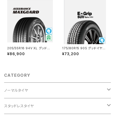
205/55R16 94V XL グッドイ
175/80R15 90S グッドイヤー
ヤー ASSURANCE MAXGUA
EfficientGrip SUV HP01 コミ
¥86,900
¥73,200
RD コミコミ4本セット
コミ4本セット
CATEGORY
ノーマルタイヤ
12インチ
スタッドレスタイヤ