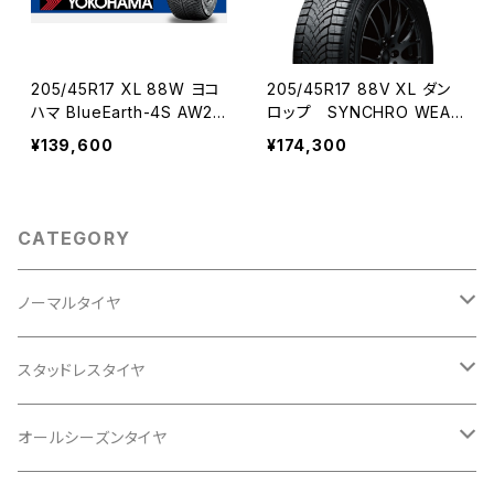
205/45R17 XL 88W ヨコ
205/45R17 88V XL ダン
ハマ BlueEarth-4S AW21
ロップ SYNCHRO WEAT
コミコミ4本セット
HER コミコミ4本セット
¥139,600
¥174,300
CATEGORY
ノーマルタイヤ
12インチ
スタッドレスタイヤ
145/80R12
13インチ
12インチ
オールシーズンタイヤ