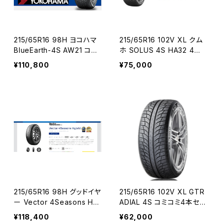
215/65R16 98H ヨコハマ
215/65R16 102V XL クム
BlueEarth-4S AW21 コミ
ホ SOLUS 4S HA32 4本
コミ4本セット
コミコミセット
¥110,800
¥75,000
215/65R16 98H グッドイヤ
215/65R16 102V XL GTR
ー Vector 4Seasons Hy
ADIAL 4S コミコミ4本セッ
brid コミコミ4本セット
ト
¥118,400
¥62,000