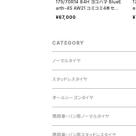
175/70R14 84H ヨコハマ BlueE
17
arth-4S AW21 コミコミ4本セッ
e
ト
¥67,000
¥
CATEGORY
ノーマルタイヤ
12インチ
スタッドレスタイヤ
145/80R12
13インチ
12インチ
オールシーズンタイヤ
145/80R13
145/80R12
14インチ
13インチ
13インチ
商用車・バン用ノーマルタイヤ
155/65R13
155/55R14
145/80R13
145/80R13
15インチ
14インチ
14インチ
12インチ
商用車・バン用スタッドレスタイヤ