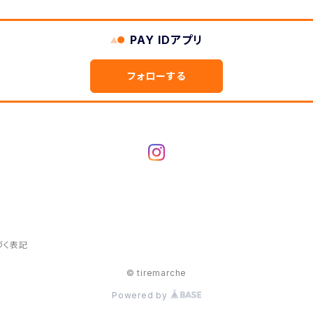
PAY IDアプリ
フォローする
づく表記
© tiremarche
Powered by