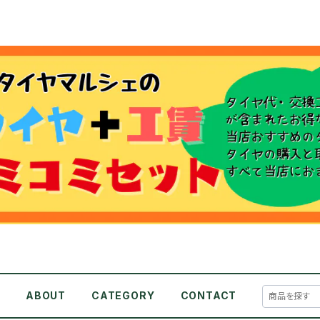
E
ABOUT
CATEGORY
CONTACT