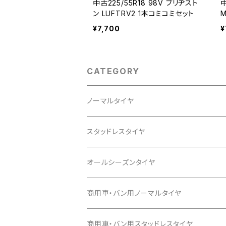
中古225/55R18 98V ブリヂスト
中
ン LUFTRV2 1本コミコミセット
¥7,700
¥
CATEGORY
ノーマルタイヤ
12インチ
スタッドレスタイヤ
145/80R12
13インチ
12インチ
オールシーズンタイヤ
145/80R13
145/80R12
14インチ
13インチ
13インチ
商用車・バン用ノーマルタイヤ
155/65R13
155/55R14
145/80R13
145/80R13
15インチ
14インチ
14インチ
12インチ
商用車・バン用スタッドレスタイヤ