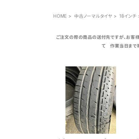
HOME
中古ノーマルタイヤ
18インチ
ご注文の際の商品の送付先ですが、お客様
て 作業当日まで