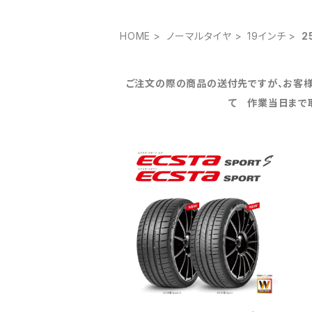
HOME
ノーマルタイヤ
19インチ
2
ご注文の際の商品の送付先ですが、お客様
て 作業当日まで