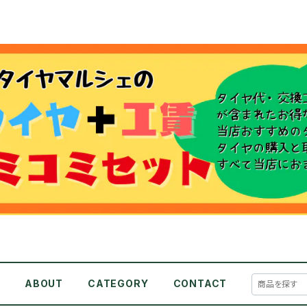
E
ABOUT
CATEGORY
CONTACT