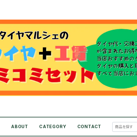
E
ABOUT
CATEGORY
CONTACT