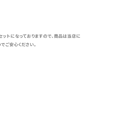
セットになっておりますので、商品は当店に
でご安心ください。