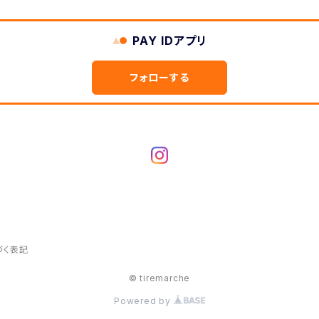
PAY IDアプリ
フォローする
づく表記
© tiremarche
Powered by