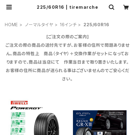
225/60R16 | tiremarche
HOME
ノーマルタイヤ
16インチ
225/60R16
[ご注文の際のご案内]
ご注文の際の商品の送付先ですが、お客様の住所で問題ありませ
ん。商品の特性上 商品（タイヤ）＋交換作業がセットになってお
りますので、商品は当店にて 作業当日まで取り置きいたします。
お客様の住所に商品が送られる事はございませんのでご安心くだ
さい。