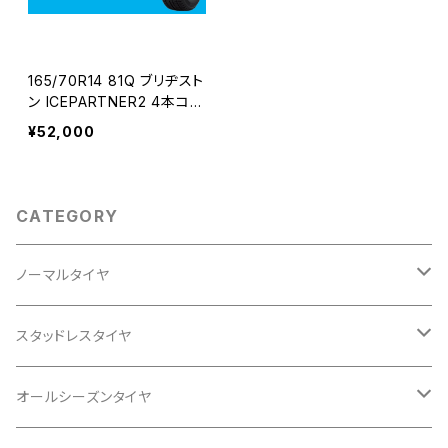
165/70R14 81Q ブリヂスト
ン ICEPARTNER2 4本コミ
コミセット
¥52,000
CATEGORY
ノーマルタイヤ
12インチ
スタッドレスタイヤ
145/80R12
13インチ
12インチ
オールシーズンタイヤ