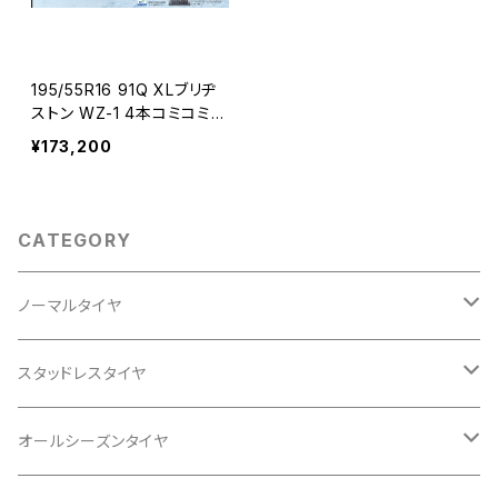
195/55R16 91Q XLブリヂ
ストン WZ-1 4本コミコミセ
ット
¥173,200
CATEGORY
ノーマルタイヤ
12インチ
スタッドレスタイヤ
145/80R12
13インチ
12インチ
オールシーズンタイヤ