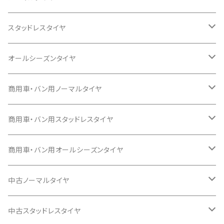
12インチ
スタッドレスタイヤ
145/80R12
13インチ
12インチ
オールシーズンタイヤ
145/80R13
145/80R12
14インチ
13インチ
13インチ
商用車・バン用ノーマルタイヤ
155/65R13
155/55R14
145/80R13
145/80R13
15インチ
14インチ
14インチ
12インチ
商用車・バン用スタッドレスタイヤ
165/65R13
165/55R14
155/65R13
155/65R13
165/50R15
165/55R14
155/65R14
145/80R12 80/78N 6P
16インチ
15インチ
15インチ
13インチ
12インチ
商用車・バン用オールシーズンタイヤ
155/70R13
165/60R14
165/55R15
165/60R14
165/65R14
165/45R16
165/55R15
165/50R15
165/80R13 90/88 6P
145/80R12 80/78
17インチ
16インチ
16インチ
14インチ
14インチ
12インチ
中古ノーマルタイヤ
155/65R14
175/55R15
155/65R14
175/65R14
165/50R16
165/60R15
165/55R15
165/80R13 94/93 8P
205/40R17
195/50R16
195/50R16
155/80R14 88/86
155/80R14 88/86
145/80R12 80/78N
18インチ
17インチ
17インチ
15インチ
15インチ
13インチ
13インチ
中古スタッドレスタイヤ