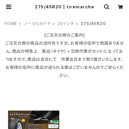
275/45R20 | tiremarche
HOME
ノーマルタイヤ
20インチ
275/45R20
[ご注文の際のご案内]
ご注文の際の商品の送付先ですが、お客様の住所で問題ありませ
ん。商品の特性上 商品（タイヤ）＋交換作業がセットになってお
りますので、商品は当店にて 作業当日まで取り置きいたします。
お客様の住所に商品が送られる事はございませんのでご安心くだ
さい。