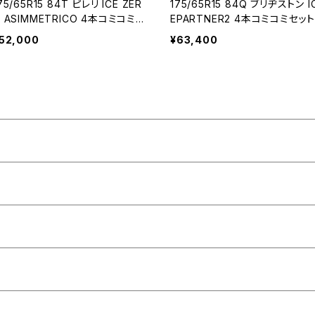
75/65R15 84T ピレリ ICE ZER
175/65R15 84Q ブリヂストン I
 ASIMMETRICO 4本コミコミ
EPARTNER2 4本コミコミセッ
セット
52,000
¥63,400