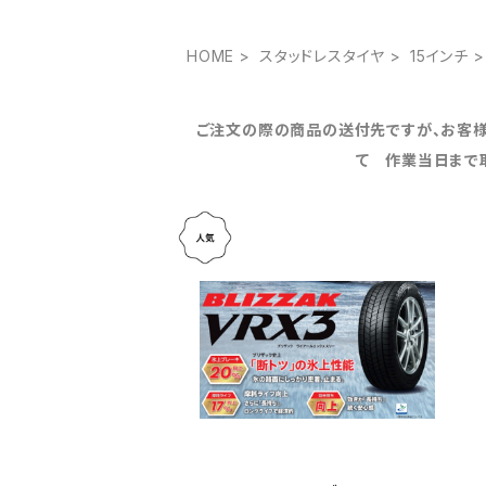
HOME
スタッドレスタイヤ
15インチ
ご注文の際の商品の送付先ですが、お客様
て 作業当日まで