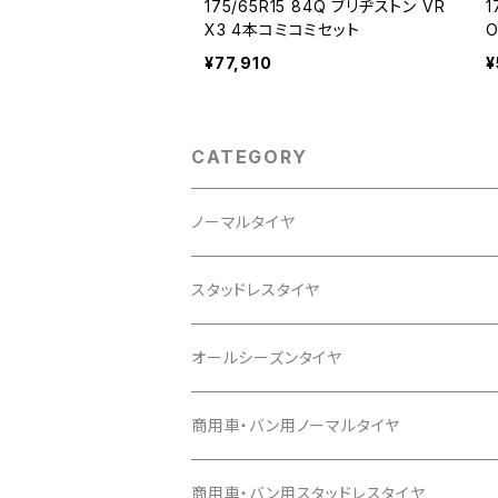
175/65R15 84Q ブリヂストン VR
1
X3 4本コミコミセット
O
¥77,910
¥
CATEGORY
ノーマルタイヤ
12インチ
スタッドレスタイヤ
145/80R12
13インチ
12インチ
オールシーズンタイヤ
145/80R13
145/80R12
14インチ
13インチ
13インチ
商用車・バン用ノーマルタイヤ
155/65R13
155/55R14
145/80R13
145/80R13
15インチ
14インチ
14インチ
12インチ
商用車・バン用スタッドレスタイヤ