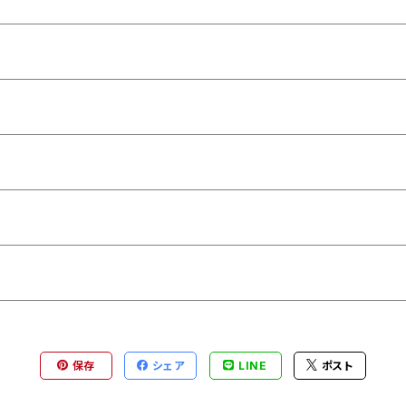
保存
シェア
LINE
ポスト