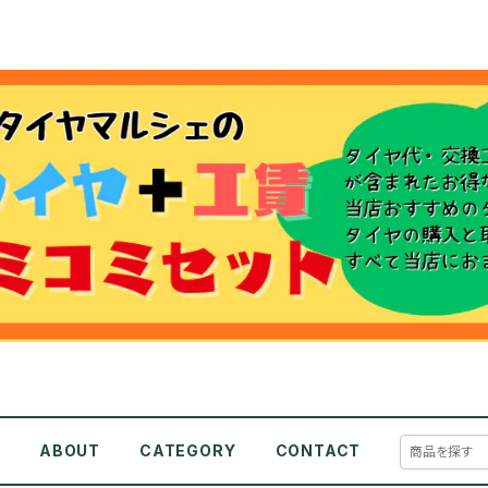
E
ABOUT
CATEGORY
CONTACT