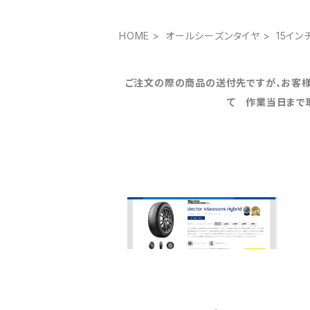
HOME
オールシーズンタイヤ
15イン
ご注文の際の商品の送付先ですが、お客様
て 作業当日まで