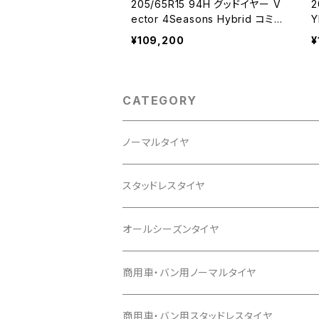
205/65R15 94H グッドイヤー V
2
ector 4Seasons Hybrid コミコ
Y
ミ4本セット
¥109,200
¥
CATEGORY
ノーマルタイヤ
12インチ
スタッドレスタイヤ
145/80R12
13インチ
12インチ
オールシーズンタイヤ
145/80R13
145/80R12
14インチ
13インチ
13インチ
商用車・バン用ノーマルタイヤ
155/65R13
155/55R14
145/80R13
145/80R13
15インチ
14インチ
14インチ
12インチ
商用車・バン用スタッドレスタイヤ