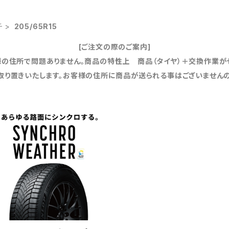
チ
205/65R15
[ご注文の際のご案内]
の住所で問題ありません。商品の特性上 商品（タイヤ）＋交換作業が
取り置きいたします。お客様の住所に商品が送られる事はございませんの