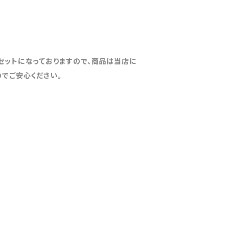
セットになっておりますので、商品は当店に
でご安心ください。