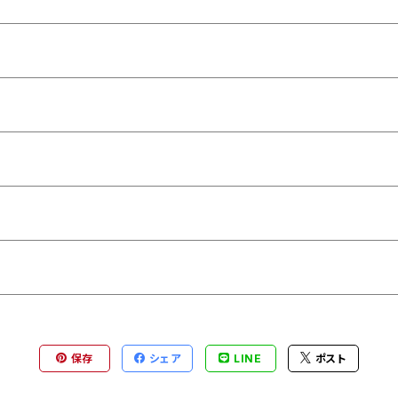
保存
シェア
LINE
ポスト